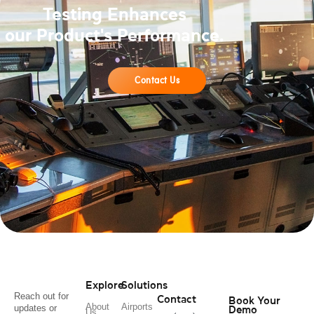
Testing Enhances
our Product's Performance.
Contact Us
Explore
Solutions
Reach out for
Contact
Book Your
About
Airports
updates or
Demo
Us