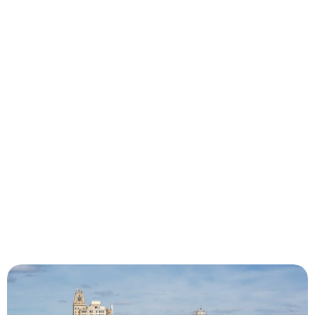
June 23, 2026
Covering All (AIR) Bases: AI,
Cyber, and Investment Priorities
Heading Toward 2030
As airports continue to modernize, leaders across the industry
are facing a common challenge: how to balance innovation,
cybersecurity, operational…